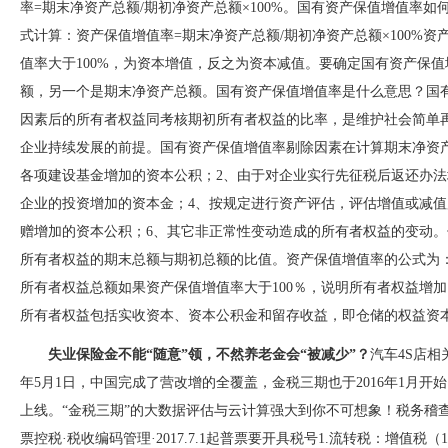
率=期末净资产总额/期初净资产总额×100%。国有资产保值增值
式计算：资产保值增值率=期末净资产总额/期初净资产总额×100%资
值率大于100%，为资本增值，反之为资本减值。要确定国有资产
额，另一个是期末净资产总额。国有资产保值增值率是什么意思
因素后的所有者权益同考核期初所有者权益的比率，是维护社会简单再
企业持续发展的前提。国有资产保值增值率剔除因素在计算期末净资产总额时，
各项建设基金增加的资本公积；2、由于对企业实行先征税后返还办法增
企业的投资增加的资本金；4、按规定进行资产评估，评估增值或减值
赠增加的资本公积；6、其它非正常性变动造成的所有者权益的变动
所有者权益的期末总额与期初总额的比值。资产保值增值率的公式为
所有者权益总额如果资产保值增值率大于100％，说明所有者权益增加
所有者权益包括实收资本、资本公积金和留存收益，即仓储的权益资本
失业保险金不能“随意”领，不然养老金会“被减少”？
汽车4S店相
年5月1日，中国完成了营改增的全覆盖，金税三期也于2016年1月开始
上线。“金税三期”的大数据评估与云计算强大到你不可想象！税务稽查：查
票控税·税收编码管理·2017.7.1起普票要开具税号1.流转税：增值税（1）增值