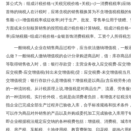
算公式为：组成计税价格=(关税完税价格+关税)÷(l一消费税税率)应纳税
首饰的纳税人在计税时，应将含税的销售额换算为不含增值税税额的销
售额÷(1+增值税税率或征收率)对于生产、批发、零售单位用于馈赠、赞助、
方面或未分别核算销售的按照组成计税价格计算纳税。组成计税价格=购
率)应纳税额=组成计税价格×金银首饰消费税税率。工资个人所得税怎
一般纳税人企业在销售商品过程中，应当依法缴纳增值税，一
么做？一般纳税人缴纳增值税的会计分录购进商品时，借：库存商品
等取得销售收入时，借：银行存款贷：主营业务收入应交税费-应
应交税费-应交增值税(转出未交增值税)贷：应交税费-未交增值税当月
交增值税贷：银行存款什么是增值税？增值税是以商品(含应税劳
的一种流转税。从计税原理上说,增值税是对商品生产、流通
的一种流转税。实行价外税，也就是由消费者负担，有增值才征税没
指企业已完成全部生产过程并已验收入库，合乎标准规格和技术条件
可以作为商品对外销售的产品以及外购或委托加工完成验收入库用于销售的
即企业根据税法规定应交纳的各种税费包括：增值税、消费税、城市维护建设
税、房产税、车船税、土地使用税、教育费附加、印花税