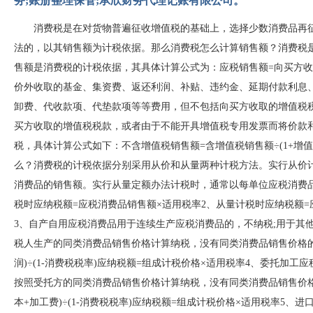
务;账册整理保管;承欣财务代理记账有限公司。
消费税是在对货物普遍征收增值税的基础上，选择少数消费品再征
法的，以其销售额为计税依据。那么消费税怎么计算销售额？消
售额是消费税的计税依据，其具体计算公式为：应税销售额=向买方收
价外收取的基金、集资费、返还利润、补贴、违约金、延期付款利息、
卸费、代收款项、代垫款项等等费用，但不包括向买方收取
买方收取的增值税税款，或者由于不能开具增值税专用发票而将价款和
税，具体计算公式如下：不含增值税销售额=含增值税销售额÷(
么？消费税的计税依据分别采用从价和从量两种计税方法。实行从价计
消费品的销售额。实行从量定额办法计税时，通常以每单位应税消费品的重量
税时应纳税额=应税消费品销售额×适用税率2、从量计税时应纳税
3、自产自用应税消费品用于连续生产应税消费品的，不纳税;用于其他
税人生产的同类消费品销售价格计算纳税，没有同类消费品销售价格的
润)÷(1-消费税税率)应纳税额=组成计税价格×适用税率4、委托加
按照受托方的同类消费品销售价格计算纳税，没有同类消费品销售价格的
本+加工费)÷(1-消费税税率)应纳税额=组成计税价格×适用税率5、进