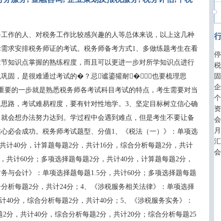
工作的人、对税务工作比较感兴趣的人等总体来说，以上这几种
需求安排税务师证的考试。税务师备考方式1、多做练题考生在看
停
章节知识点掌握的熟练程度，而且可以更进一步对所学知识点进行
税
固，是很难通过考试的�？忌谧鎏獾耐�，也要梳理思
固
企
试特点最重要的一步就是熟悉税务师各考试科目考试的特点，考生需要对当
个
，考试难易程度，要有针对性地学。3、坚定目标树立信心确
资
，就会想办法努力达到。学过程中会遇到难点，但是考生不要让备
会
月
功。税务师考试题型、分值1、《税法（一）》：单项选
汇
共计40分，计算题每题2分，共计16分，综合分析每题2分，共计
会
分，共计60分；多项选择题每题2分，共计40分，计算题每题2分，
、《财务与会计》：单项选择题每题1.5分，共计60分；多项选择题每题
综合分析每题2分，共计24分；4、《涉税服务相关法律》：单项选择
40分，综合分析每题2分，共计40分；5、《涉税服务实务》：
2分，共计40分，综合分析每题2分，共计20分；综合分析每题25