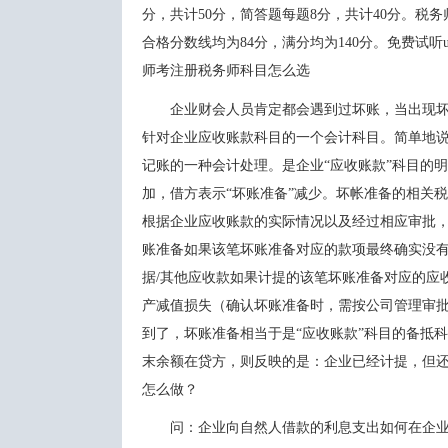
分，共计50分，简答题每题8分，共计40分
合格分数线均为84分，满分均为140分。免费试听ue_
师考注册税务师科目怎么选
企业财会人员肯定都会遇到过坏账，当出现坏账时要怎
针对企业应收账款科目的一个会计科目。简单地
记账的一种会计处理。是企业“应收账款”科目的明
加，借方表示“坏账准备”减少。坏帐准备的相关税
根据企业应收账款的实际情况以及经过相应审批，确定需
账准备如果该笔坏账准备对应的款项最终确实没有收回
据/其他应收款如果计提的该笔坏账准备对应的应收账款后
产减值损失（确认坏账准备时，需按公司管理审批
到了，坏账准备相当于是“应收账款”科目的备抵科目
末余额在贷方，则反映的是：企业已经计提，但
怎么做？
问：企业向自然人借款的利息支出如何在企业所得税前扣