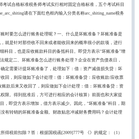
。税务师考试合格标准税务师考试实行相对固定合格标准，五个考试科目
arc_shiting请在下面红色框内输入分类名称arc_shiting_name税务
么进行账务处理呢？一、什么是坏账准备？坏账准备是
说，就是针对那些收不回来或者能收回来的概率很小的款项，进行
细科目，也是应收账款科目的备抵科目。即贷方表示“坏账准备”增
法规定二、坏账准备怎么进行账务处理？企业在资产负债表日，
要计提坏账准备了，处理如下：借：资产减值损失贷：坏
，则应做如下会计处理：借：坏账准备贷：应收账款/应收票
来又收回了，则应做如下会计处理：借：坏账准备贷：资
权限。得到批准后，方可进行相应的会计核算）前面也和大家提
，即贷方表示增加，借方表示减少。因此，“坏账准备”科目，期
还没有转销的坏账准备金额。财政贴息冲减财务费用吗？会计处理
除？答：根据国税函[2009]777号 《》的规定：（1）